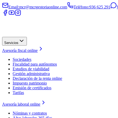
Email
:
mcr@mcrgestoriaonline.com
Teléfono
:
936 625 291
Servicios
Asesoría fiscal online
Sociedades
Fiscalidad para autónomos
Estudios de viabilidad
Gestión administrativa
Declaración de la renta online
Impuesto patrimonio
Emisión de certificados
Tarifas
Asesoría laboral online
Nóminas y contratos
Altas laborales 365 días