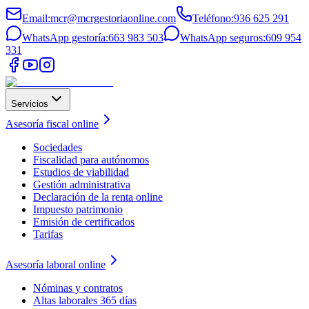
Email
:
mcr@mcrgestoriaonline.com
Teléfono
:
936 625 291
WhatsApp gestoría
:
663 983 503
WhatsApp seguros
:
609 954
331
Servicios
Asesoría fiscal online
Sociedades
Fiscalidad para autónomos
Estudios de viabilidad
Gestión administrativa
Declaración de la renta online
Impuesto patrimonio
Emisión de certificados
Tarifas
Asesoría laboral online
Nóminas y contratos
Altas laborales 365 días