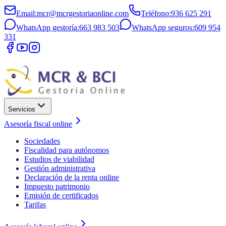
Email
:
mcr@mcrgestoriaonline.com
Teléfono
:
936 625 291
WhatsApp gestoría
:
663 983 503
WhatsApp seguros
:
609 954
331
Servicios
Asesoría fiscal online
Sociedades
Fiscalidad para autónomos
Estudios de viabilidad
Gestión administrativa
Declaración de la renta online
Impuesto patrimonio
Emisión de certificados
Tarifas